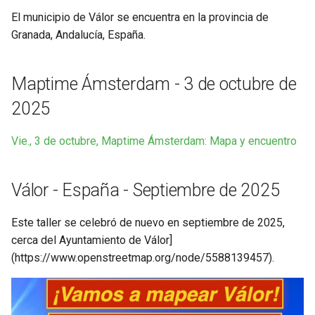
2025
d
El municipio de Válor se encuentra en la provincia de
Granada, Andalucía, España.
o
FOSS4G-NL Middelburg -
2023
b
Maptime Ámsterdam - 3 de octubre de
ú
2025
s
q
Vie., 3 de octubre, Maptime Ámsterdam: Mapa y encuentro
u
Válor - España - Septiembre de 2025
e
d
Este taller se celebró de nuevo en septiembre de 2025,
a
cerca del Ayuntamiento de Válor]
(https://www.openstreetmap.org/node/5588139457).