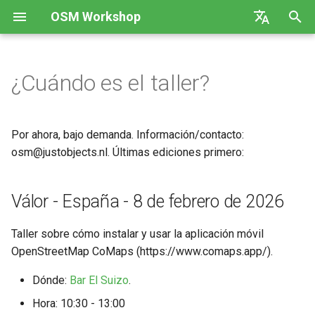
OSM Workshop
I
English
n
Español
¿Cuándo es el taller?
Válor - España - 8 de febrero
Rastros GPS
i
de 2026
c
OverPass API
Por ahora, bajo demanda. Información/contacto:
Maptime Ámsterdam - 3 de
i
osm@justobjects.nl. Últimas ediciones primero:
octubre de 2025
QGIS
a
Válor - España - Septiembre
Válor - España - 8 de febrero de 2026
JOSM Editor
l
de 2025
i
Taller sobre cómo instalar y usar la aplicación móvil
Maptime Ámsterdam - 4 de
z
OpenStreetMap CoMaps (https://www.comaps.app/).
agosto de 2025
a
Dónde:
Bar El Suizo
.
n
Alpujarra - Ugíjar - Ene./Feb.
Hora: 10:30 - 13:00